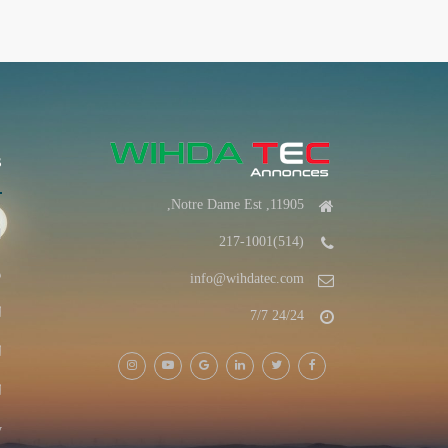
s
11905, Notre Dame Est,
ا
(514)217-1001
م
info@wihdatec.com
ا
24/24 7/7
ا
ا
y