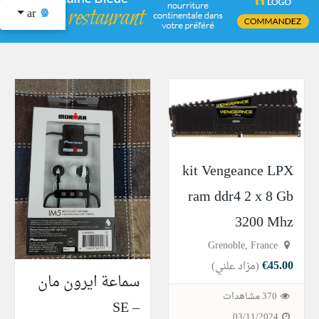
ar
kit Vengeance LPX
ram ddr4 2 x 8 Gb
3200 Mhz
Grenoble, France
€45.00
(مزاد علني)
سماعة ايرون مان
370 مشاهدات
SE –
03/11/2024