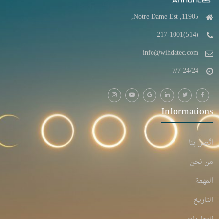
11905, Notre Dame Est,
(514)217-1001
info@wihdatec.com
24/24 7/7
Informations
اتّصل بنا
من نحن
المهمة
التاريخ