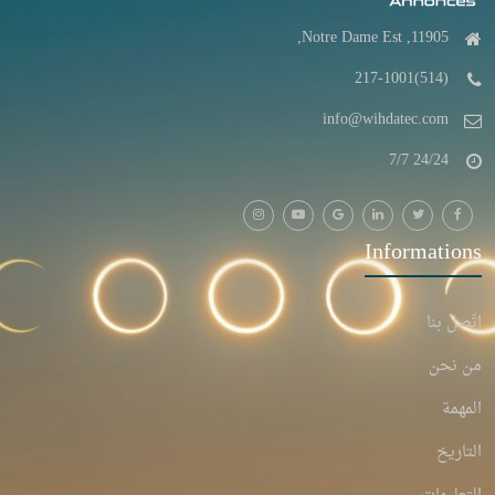
11905, Notre Dame Est,
(514)217-1001
info@wihdatec.com
24/24 7/7
Informations
اتّصل بنا
من نحن
المهمة
التاريخ