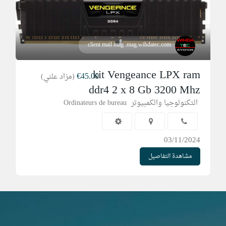
client mail mag .mag.wihdatec.com
kit Vengeance LPX ram
€45.00
(مزاد علني)
ddr4 2 x 8 Gb 3200 Mhz
التكنولوجيا والكمبيوتر
Ordinateurs de bureau
03/11/2024
مشاهدة التفاصيل