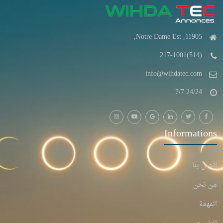
11905, Notre Dame Est,
(514)217-1001
info@wihdatec.com
24/24 7/7
Informations
اتّصل بنا
من نحن
المهمة