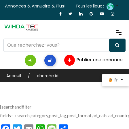
Annonces & Annuaire & Plus!
Tous les lieux :
Publier une annonce
Acceuil
cherche id
fr
[searchandfilter
fields= »search,category,post_tag,post_format,ad_cats,ad_countr
Facebook
Twitter
Email
WhatsApp
Message
Partager