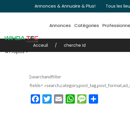
Annonces & Annuaire & Plus!
Tous les lieu
Annonces
Catégories
Professionne
Acceuil
cherche id
A Propos
[searchandfilter
fields= »search,category,post_tag,post_format,ad_
Facebook
Twitter
Email
WhatsApp
Message
Partag