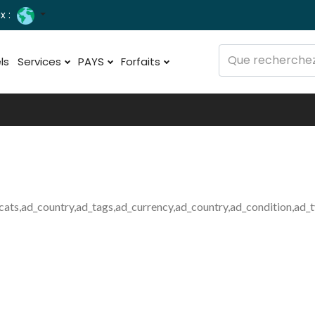
x :
ls
Services
PAYS
Forfaits
cats,ad_country,ad_tags,ad_currency,ad_country,ad_condition,ad_
er