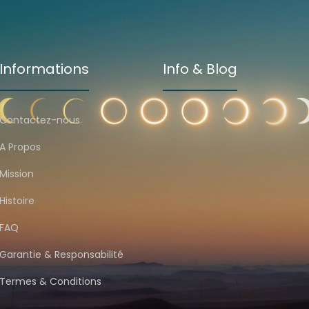
Informations
Info & Blog
Contactez-nous
A Propos
Mission
Histoire
FAQ
Garantie & Responsabilité
Termes & Conditions