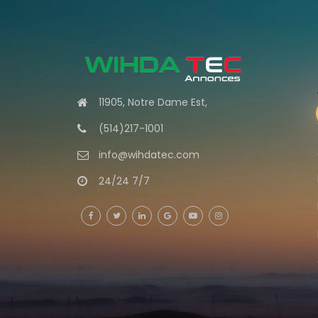
11905, Notre Dame Est,
(514)217-1001
info@wihdatec.com
24/24 7/7