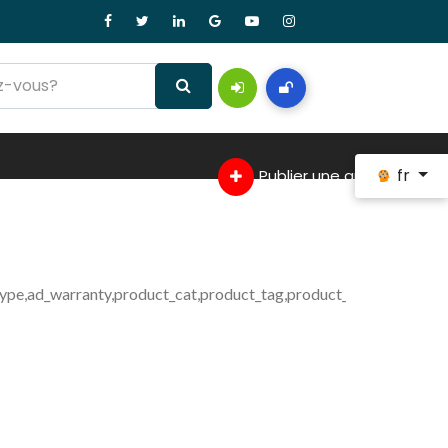
fr
Publier une annonce
type,ad_warranty,product_cat,product_tag,product_shipping_class 