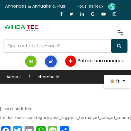
Annonces & Annuaire & Plus!
Tous les lieux :
Publier une annonce
Acceuil
cherche id
fr
[searchandfilter
fields= »search,category,post_tag,post_format,ad_cats,ad_countr
Facebook
Twitter
Email
WhatsApp
Message
Partager