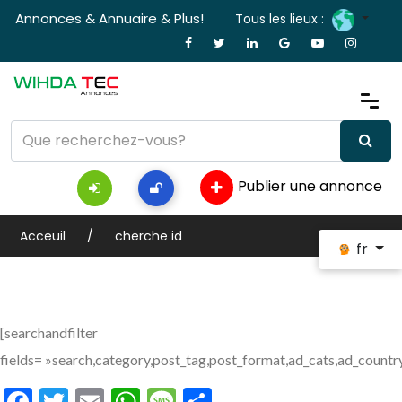
Annonces & Annuaire & Plus!
Tous les lieux :
Publier une annonce
Acceuil
cherche id
fr
[searchandfilter
fields= »search,category,post_tag,post_format,ad_cats,ad_countr
Facebook
Twitter
Email
WhatsApp
Message
Partager