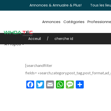
Annonces & Annuaire & Plus!
Tous les lieu
Annonces
Catégories
Professionne
Acceuil
cherche id
A Propos
[searchandfilter
fields= »search,category,post_tag,post_format,ad_
Facebook
Twitter
Email
WhatsApp
Message
Partag