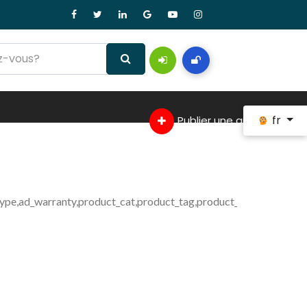
fr
Publier une annonce
type,ad_warranty,product_cat,product_tag,product_shipping_class 