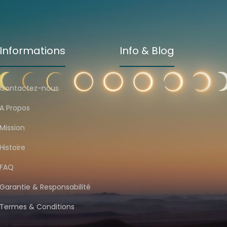
Informations
Info & Blog
Contactez-nous
A Propos
Mission
Histoire
FAQ
Garantie & Responsabilité
Termes & Conditions