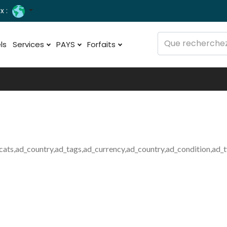
x :
ls
Services
PAYS
Forfaits
cats,ad_country,ad_tags,ad_currency,ad_country,ad_condition,ad_
er