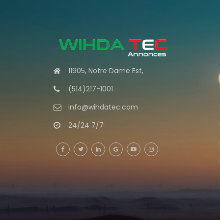
11905, Notre Dame Est,
(514)217-1001
info@wihdatec.com
24/24 7/7