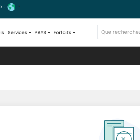
x :
ls
Services
PAYS
Forfaits