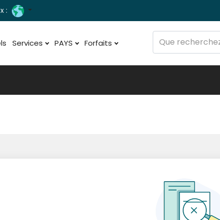
x :
ls
Services
PAYS
Forfaits