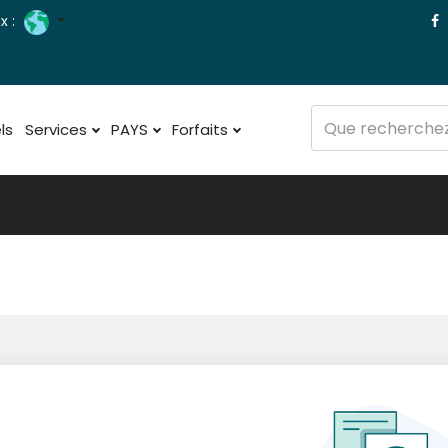
x :
ls
Services
PAYS
Forfaits