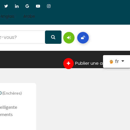
Anglais
Arabe
fr
Publier une annonce
0
(Enchères)
telligente
léments