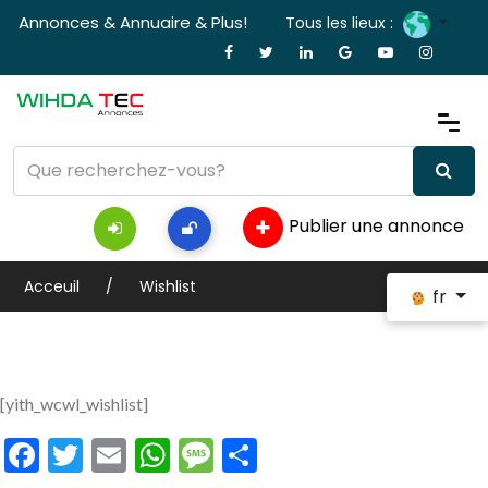
Annonces & Annuaire & Plus!
Tous les lieux :
Publier une annonce
Acceuil
Wishlist
fr
[yith_wcwl_wishlist]
Facebook
Twitter
Email
WhatsApp
Message
Partager