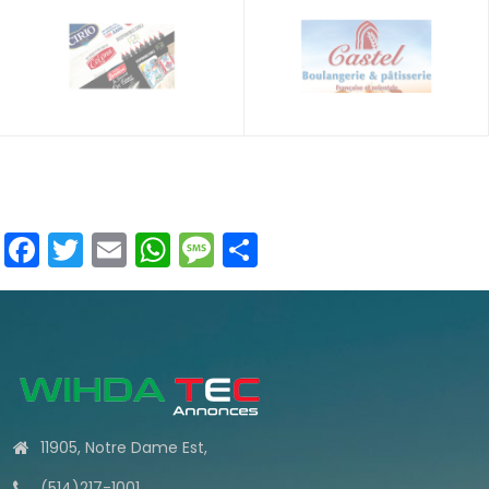
Facebook
Twitter
Email
WhatsApp
Message
Partager
11905, Notre Dame Est,
(514)217-1001