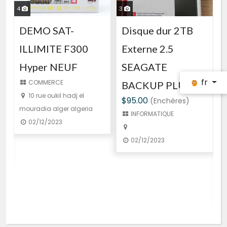
3
4
Disque dur 2TB
DEMO SAT-
Externe 2.5
ILLIMITE F300
SEAGATE
3
Hyper NEUF
fr
COMMERCE
BACKUP PLUS
S
10 rue oukil hadj el
$95.00
(Enchères)
b
mouradia alger algeria
INFORMATIQUE
G
02/12/2023
$1
02/12/2023
In