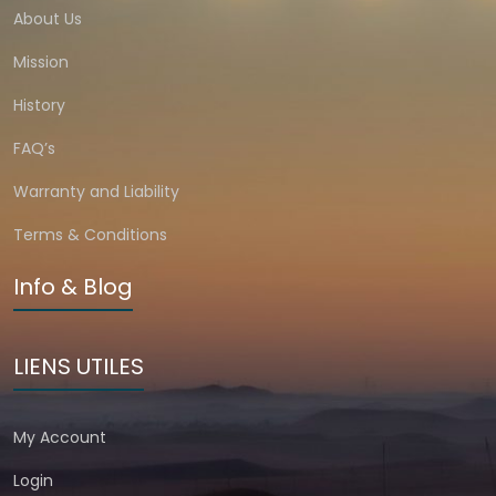
About Us
Mission
History
FAQ’s
Warranty and Liability
Terms & Conditions
Info & Blog
LIENS UTILES
My Account
Login